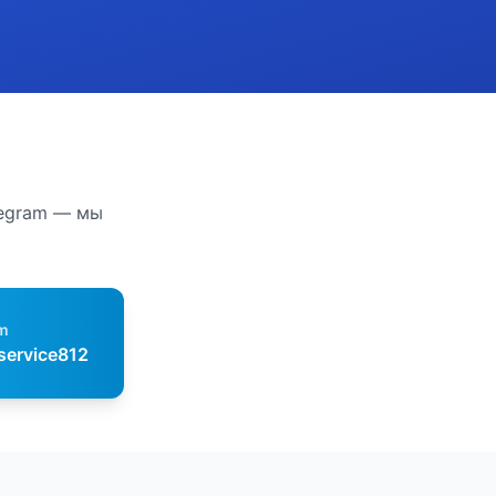
legram — мы
m
service812