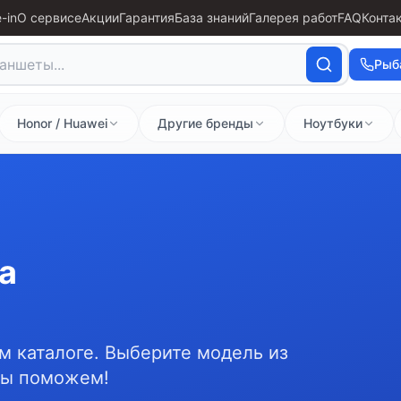
-in
О сервисе
Акции
Гарантия
База знаний
Галерея работ
FAQ
Конта
Рыб
Honor / Huawei
Другие бренды
Ноутбуки
а
м каталоге. Выберите модель из
мы поможем!