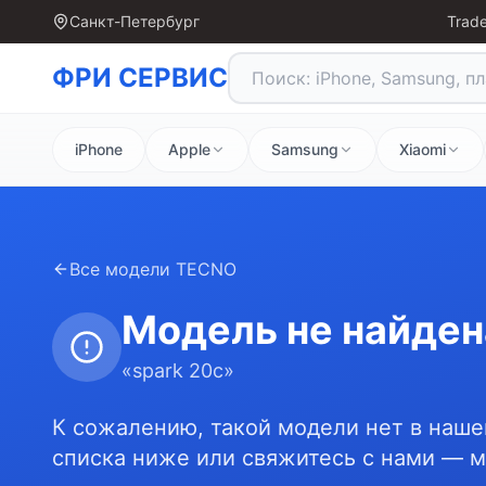
Санкт-Петербург
Trade
ФРИ СЕРВИС
iPhone
Apple
Samsung
Xiaomi
Все модели
TECNO
Модель не найден
«
spark 20c
»
К сожалению, такой модели нет в наше
списка ниже или свяжитесь с нами — 