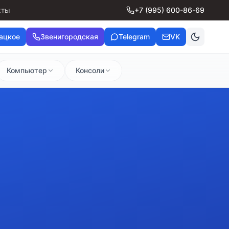
кты
+7 (995) 600-86-69
ацкое
Звенигородская
Telegram
VK
Компьютер
Консоли