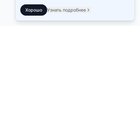
Хорошо
Узнать подробнее
Контакты
Станция метро Рыбацкое
10:00–22:00
Станция метро Звенигородская
10:00–21:00
Telegram-чат
freeservice812@yandex.ru
Ремонт
Услуги