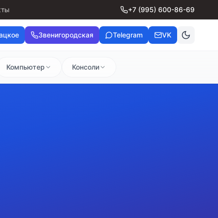
кты
+7 (995) 600-86-69
ацкое
Звенигородская
Telegram
VK
Компьютер
Консоли