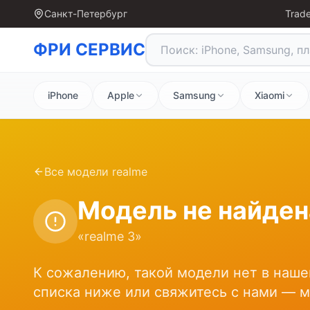
Санкт-Петербург
Trade
ФРИ СЕРВИС
iPhone
Apple
Samsung
Xiaomi
Все модели
realme
Модель не найден
«
realme 3
»
К сожалению, такой модели нет в наше
списка ниже или свяжитесь с нами — 