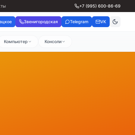
кты
+7 (995) 600-86-69
ацкое
Звенигородская
Telegram
VK
Компьютер
Консоли