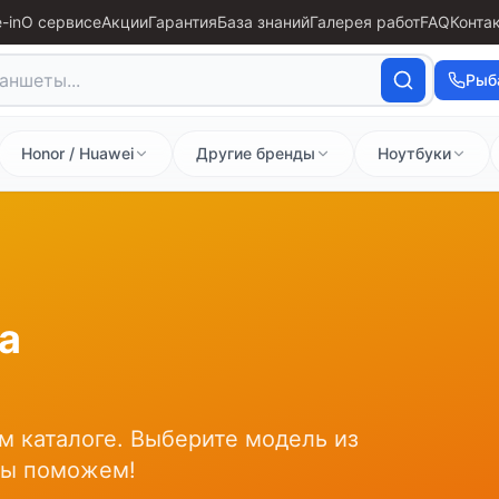
-in
О сервисе
Акции
Гарантия
База знаний
Галерея работ
FAQ
Конта
Рыб
Honor / Huawei
Другие бренды
Ноутбуки
а
м каталоге. Выберите модель из
мы поможем!