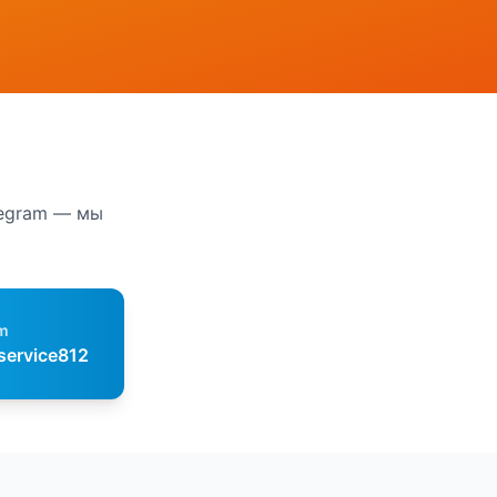
legram — мы
m
service812