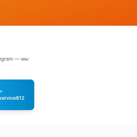
legram — мы
m
service812