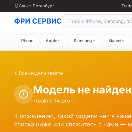
Санкт-Петербург
Trade
ФРИ СЕРВИС
iPhone
Apple
Samsung
Xiaomi
Все модели
realme
Модель не найден
«
realme 14 pro
»
К сожалению, такой модели нет в наше
списка ниже или свяжитесь с нами — 