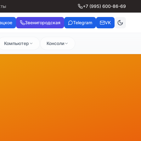
кты
+7 (995) 600-86-69
ацкое
Звенигородская
Telegram
VK
Компьютер
Консоли