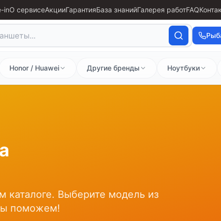
-in
О сервисе
Акции
Гарантия
База знаний
Галерея работ
FAQ
Конта
Рыб
Honor / Huawei
Другие бренды
Ноутбуки
а
м каталоге. Выберите модель из
мы поможем!