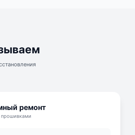
азываем
сстановления
мный ремонт
и прошивками