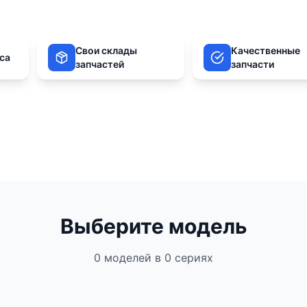
Свои склады
Качественные
аса
запчастей
запчасти
legram
VK
Выберите модель
0
моделей в
0
сериях