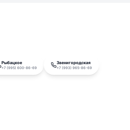
ужна помощь с ремонто
атная диагностика • Оригинальные запчасти • Га
Рыбацкое
Звенигородская
Telegr
+7 (995) 600-86-69
+7 (993) 965-86-69