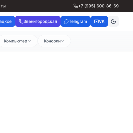
кты
+7 (995) 600-86-69
ацкое
Звенигородская
Telegram
VK
Компьютер
Консоли