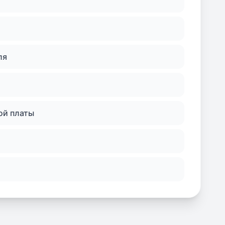
ля
ой платы