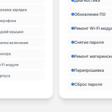
Диагностика
азъема зарядки
Обновление ПО
икрофона
Ремонт Wi-Fi моду
адней крышки
Снятие пароля
нопки включения
енсора
Ремонт материнск
-Fi модуля
Перепрошивка
орпуса
Сброс пароля