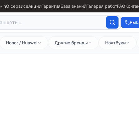
-in
О сервисе
Акции
Гарантия
База знаний
Галерея работ
FAQ
Конта
Рыб
Honor / Huawei
Другие бренды
Ноутбуки
 Оригинальные запчасти и