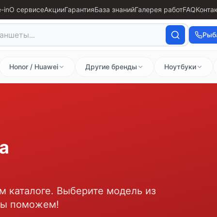
-in
О сервисе
Акции
Гарантия
База знаний
Галерея работ
FAQ
Конта
Рыб
Honor / Huawei
Другие бренды
Ноутбуки
а
м каталоге. Выберите модель из
мы поможем!