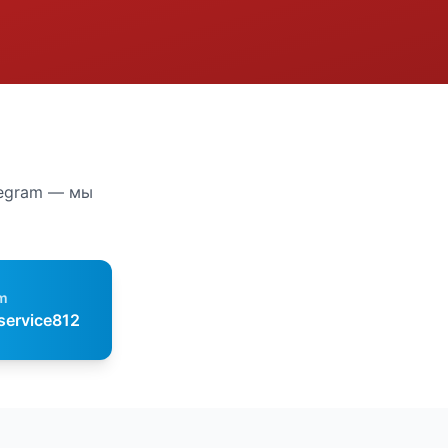
legram — мы
m
service812