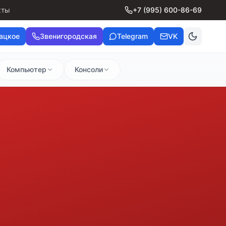
кты
+7 (995) 600-86-69
ацкое
Звенигородская
Telegram
VK
Компьютер
Консоли