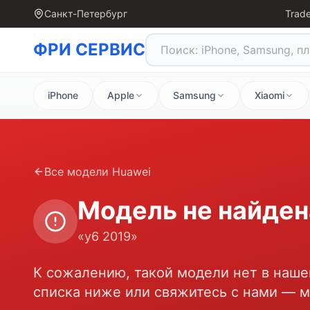
Санкт-Петербург
Trade
ФРИ СЕРВИС
iPhone
Apple
Samsung
Xiaomi
Все модели
Huawei
Модель не найден
«
y6 2019
»
К сожалению, такой модели нет в наше
списка ниже или свяжитесь с нами — 