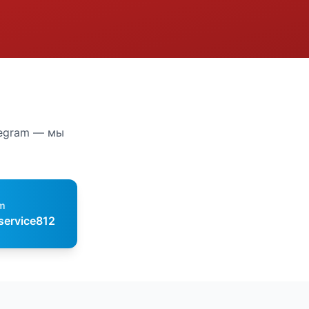
legram — мы
m
service812