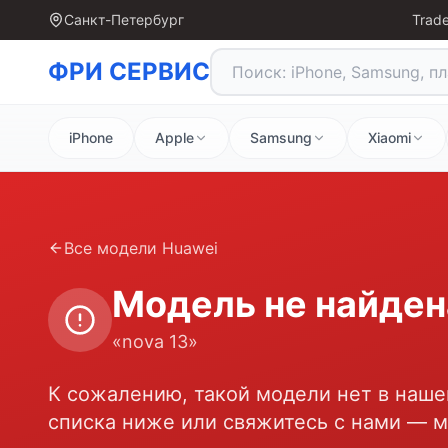
Санкт-Петербург
Trade
ФРИ СЕРВИС
iPhone
Apple
Samsung
Xiaomi
Все модели
Huawei
Модель не найден
«
nova 13
»
К сожалению, такой модели нет в наше
списка ниже или свяжитесь с нами — 