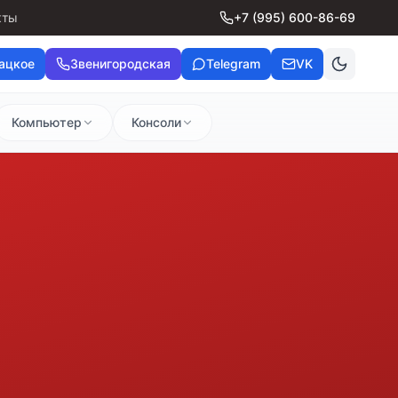
кты
+7 (995) 600-86-69
ацкое
Звенигородская
Telegram
VK
Компьютер
Консоли