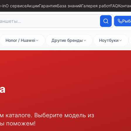
-in
О сервисе
Акции
Гарантия
База знаний
Галерея работ
FAQ
Конта
Рыб
Honor / Huawei
Другие бренды
Ноутбуки
а
м каталоге. Выберите модель из
мы поможем!