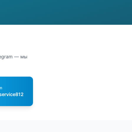
legram — мы
m
service812