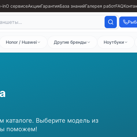
-in
О сервисе
Акции
Гарантия
База знаний
Галерея работ
FAQ
Конта
Рыб
Honor / Huawei
Другие бренды
Ноутбуки
а
м каталоге. Выберите модель из
мы поможем!