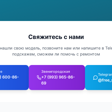
Свяжитесь с нами
 нашли свою модель, позвоните нам или напишите в Te
подскажем, сможем ли помочь с ремонтом
е
Звенигородская
Telegra
) 600-86-
+7 (993) 965-86-
@free_
69